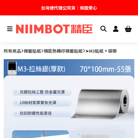
台灣總代理公司貨｜保固安心
🚚 全館現貨供應｜快速出貨不久等
💬 加入官方 LINE｜不定期領取專屬優惠
所有商品
標籤貼紙
精臣熱轉印標籤貼紙
➤M3貼紙 + 碳帶
台灣精臣科技有限公司｜原廠總代理｜售後完善