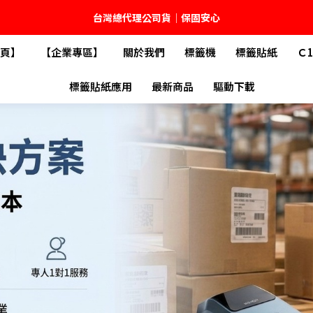
台灣總代理公司貨｜保固安心
頁】
【企業專區】
關於我們
標籤機
標籤貼紙
Ｃ
🚚 全館現貨供應｜快速出貨不久等
標籤貼紙應用
最新商品
驅動下載
💬 加入官方 LINE｜不定期領取專屬優惠
台灣精臣科技有限公司｜原廠總代理｜售後完善