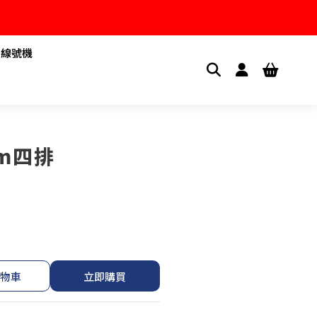
1線號機
mm四排
物車
立即購買