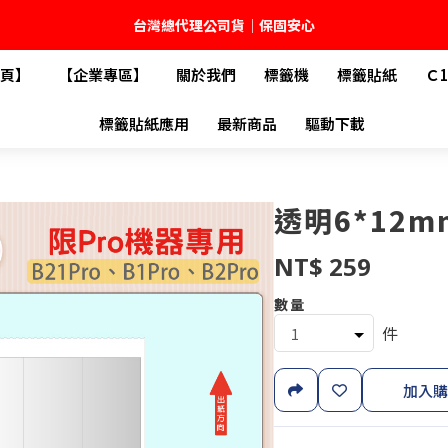
台灣總代理公司貨｜保固安心
頁】
【企業專區】
關於我們
標籤機
標籤貼紙
Ｃ
🚚 全館現貨供應｜快速出貨不久等
標籤貼紙應用
最新商品
驅動下載
💬 加入官方 LINE｜不定期領取專屬優惠
台灣精臣科技有限公司｜原廠總代理｜售後完善
透明6*12
NT$ 259
數量
件
加入購