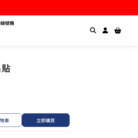
1線號機
名貼
物車
立即購買