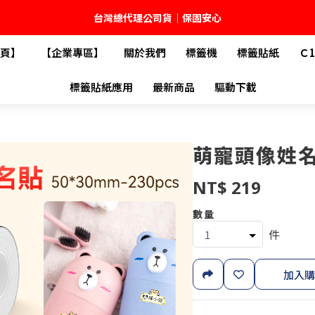
台灣總代理公司貨｜保固安心
頁】
【企業專區】
關於我們
標籤機
標籤貼紙
Ｃ
🚚 全館現貨供應｜快速出貨不久等
標籤貼紙應用
最新商品
驅動下載
💬 加入官方 LINE｜不定期領取專屬優惠
台灣精臣科技有限公司｜原廠總代理｜售後完善
萌寵頭像姓
NT$ 219
數量
件
加入購