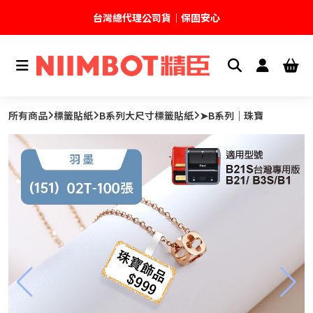
台灣總代理公司貨｜保固安心
🚚 全館現貨供應｜快速出貨不久等
💬 加入官方 LINE｜不定期領取專屬優惠
所有商品
標籤貼紙
B系列大尺寸標籤貼紙
➤B系列｜珠寶
台灣精臣科技有限公司｜原廠總代理｜售後完善
限時單筆滿＄８９９超商免運