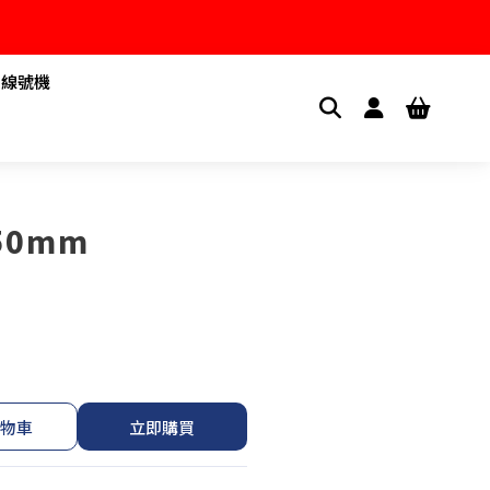
1線號機
50mm
物車
立即購買