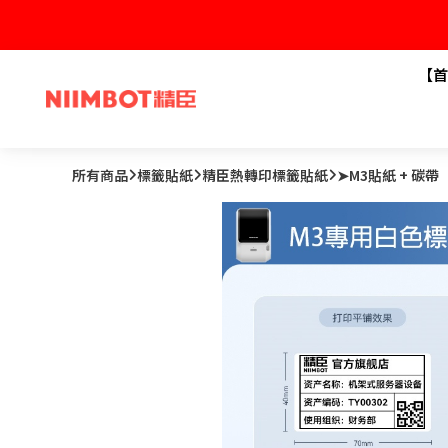
【首
所有商品
標籤貼紙
精臣熱轉印標籤貼紙
➤M3貼紙 + 碳帶