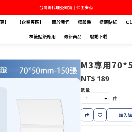
台灣總代理公司貨｜保固安心
頁】
【企業專區】
關於我們
標籤機
標籤貼紙
Ｃ
🚚 全館現貨供應｜快速出貨不久等
標籤貼紙應用
最新商品
驅動下載
💬 加入官方 LINE｜不定期領取專屬優惠
台灣精臣科技有限公司｜原廠總代理｜售後完善
M3專用70*
NT$ 189
數量
件
加入購