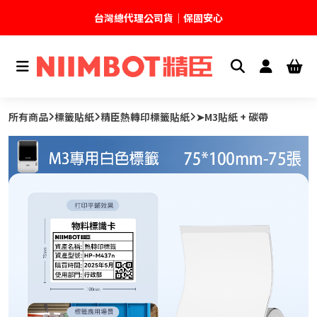
台灣總代理公司貨｜保固安心
🚚 全館現貨供應｜快速出貨不久等
💬 加入官方 LINE｜不定期領取專屬優惠
所有商品
標籤貼紙
精臣熱轉印標籤貼紙
➤M3貼紙 + 碳帶
台灣精臣科技有限公司｜原廠總代理｜售後完善