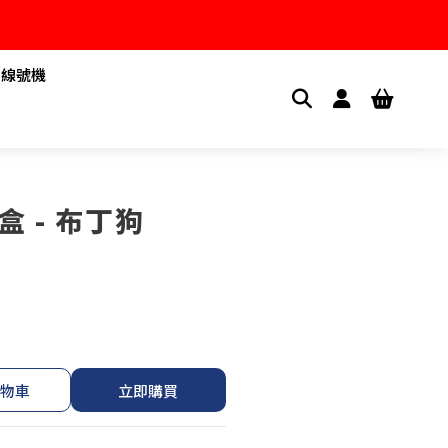
1線號機
 - 布丁狗
物車
立即購買