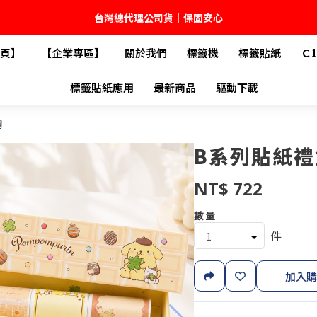
台灣總代理公司貨｜保固安心
🚚 全館現貨供應｜快速出貨不久等
頁】
【企業專區】
關於我們
標籤機
標籤貼紙
Ｃ
💬 加入官方 LINE｜不定期領取專屬優惠
標籤貼紙應用
最新商品
驅動下載
台灣精臣科技有限公司｜原廠總代理｜售後完善
鷗
B系列貼紙禮盒
NT$ 722
數量
件
加入購