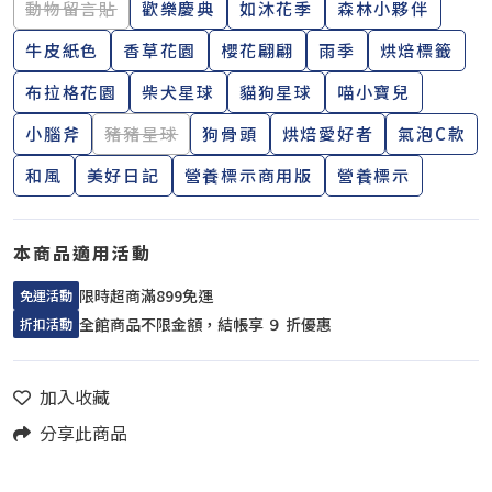
動物留言貼
歡樂慶典
如沐花季
森林小夥伴
牛皮紙色
香草花園
櫻花翩翩
雨季
烘焙標籤
布拉格花園
柴犬星球
貓狗星球
喵小寶兒
小腦斧
豬豬星球
狗骨頭
烘焙愛好者
氣泡C款
和風
美好日記
營養標示商用版
營養標示
本商品適用活動
限時超商滿899免運
免運活動
全館商品不限金額，結帳享 ９ 折優惠
折扣活動
加入收藏
分享此商品