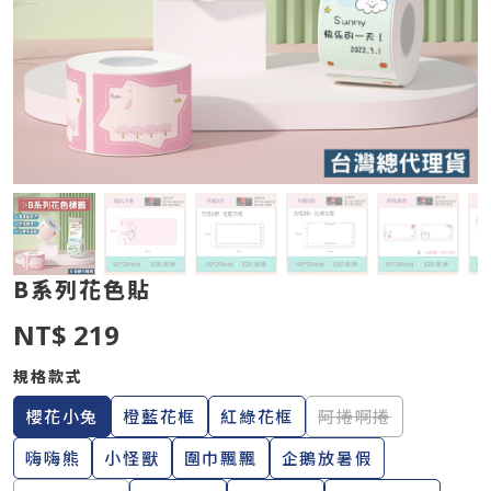
B系列花色貼
NT$ 219
規格款式
櫻花小兔
橙藍花框
紅綠花框
阿捲啊捲
嗨嗨熊
小怪獸
圍巾飄飄
企鵝放暑假