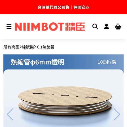
🚚 全館現貨供應｜快速出貨不久等
💬 加入官方 LINE｜不定期領取專屬優惠
台灣精臣科技有限公司｜原廠總代理｜售後完善
所有商品
線號機
Ｃ1熱縮管
限時單筆滿＄８９９超商免運