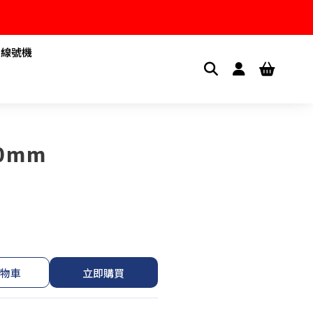
1線號機
0mm
物車
立即購買