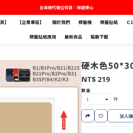
台灣總代理公司貨｜保固安心
頁】
【企業專區】
關於我們
標籤機
標籤貼紙
Ｃ
🚚 全館現貨供應｜快速出貨不久等
標籤貼紙應用
最新商品
驅動下載
💬 加入官方 LINE｜不定期領取專屬優惠
台灣精臣科技有限公司｜原廠總代理｜售後完善
硬木色50*3
NT$ 219
數量
件
加入購