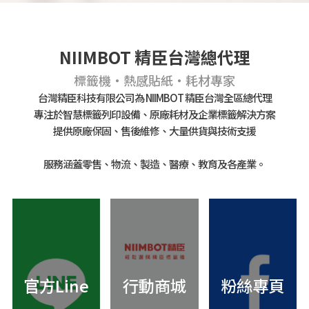
NIIMBOT 精臣台灣總代理
標籤機・熱感貼紙・耗材專家
台灣精臣科技有限公司為 NIIMBOT 精臣台灣全區總代理
專注於智慧標籤列印設備、原廠耗材及企業標籤解決方案
提供原廠保固、售後維修、大量供貨與技術支援
服務涵蓋零售、物流、製造、醫療、教育及各產業。
官方Line
行動商城
粉絲專頁