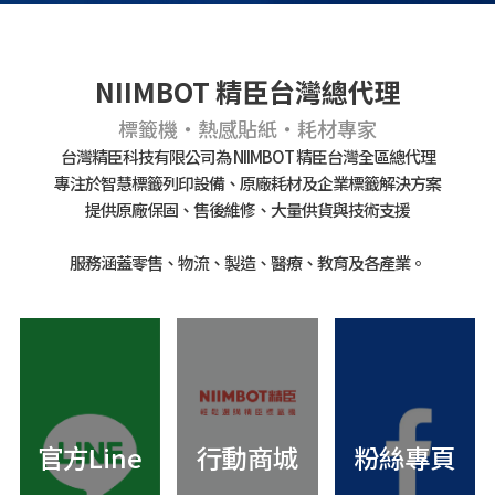
NIIMBOT 精臣台灣總代理
標籤機・熱感貼紙・耗材專家
台灣精臣科技有限公司為 NIIMBOT 精臣台灣全區總代理
專注於智慧標籤列印設備、原廠耗材及企業標籤解決方案
提供原廠保固、售後維修、大量供貨與技術支援
服務涵蓋零售、物流、製造、醫療、教育及各產業。
官方Line
行動商城
粉絲專頁