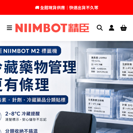
🚚 全館現貨供應｜快速出貨不久等
💬 加入官方 LINE｜不定期領取專屬優惠
台灣精臣科技有限公司｜原廠總代理｜售後完善