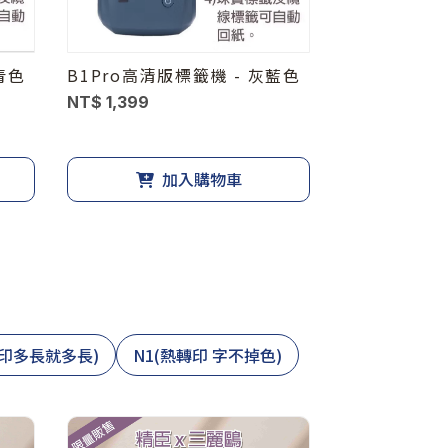
青色
B1Pro高清版標籤機 - 灰藍色
NT$ 1,399
加入購物車
想印多長就多長)
N1(熱轉印 字不掉色)