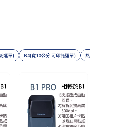
託運單)
B4(寬10公分 可印託運單)
熱轉印 (字不掉色 工