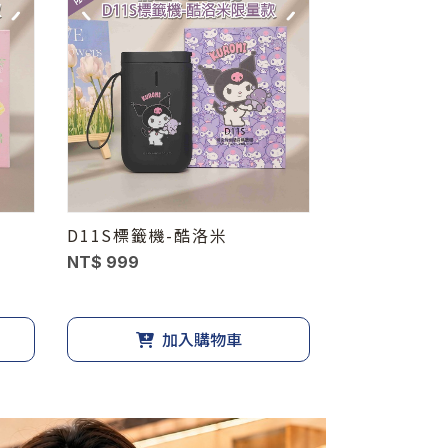
D11S標籤機-酷洛米
D11S標籤機
NT$ 999
NT$ 999
加入購物車