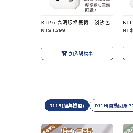
B1Pro高清版標籤機 - 淺沙色
B1
NT$ 1,399
NT$
加入購物車
D11S(經典機型)
D11H(自動回紙 30