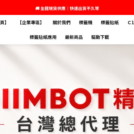
🚚 全館現貨供應｜快速出貨不久等
頁】
【企業專區】
關於我們
標籤機
標籤貼紙
Ｃ
💬 加入官方 LINE｜不定期領取專屬優惠
標籤貼紙應用
最新商品
驅動下載
台灣精臣科技有限公司｜原廠總代理｜售後完善