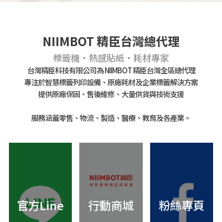
NIIMBOT 精臣台灣總代理
標籤機・熱感貼紙・耗材專家
台灣精臣科技有限公司為 NIIMBOT 精臣台灣全區總代理
專注於智慧標籤列印設備、原廠耗材及企業標籤解決方案
提供原廠保固、售後維修、大量供貨與技術支援
服務涵蓋零售、物流、製造、醫療、教育及各產業。
官方Line
行動商城
粉絲專頁