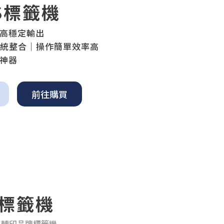
S標籤機
穩定輸出
合｜操作簡單效率高
神器
前往購買
4標籤機
熱轉印品牌標籤機