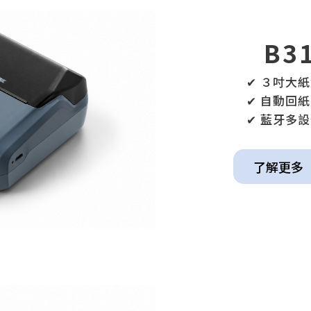
B3
✔ ３吋大紙倉 +
✔ 自動回紙定位 
✔ 藍牙多設備
了解更多