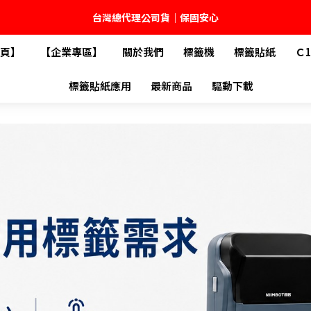
台灣總代理公司貨｜保固安心
頁】
【企業專區】
關於我們
標籤機
標籤貼紙
Ｃ
🚚 全館現貨供應｜快速出貨不久等
標籤貼紙應用
最新商品
驅動下載
💬 加入官方 LINE｜不定期領取專屬優惠
台灣精臣科技有限公司｜原廠總代理｜售後完善