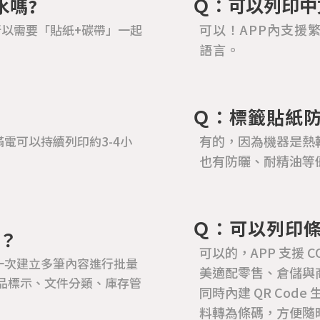
Ｑ：可以列印中
水嗎?
可以！APP內支援繁
所以需要「貼紙+碳帶」一起
語言。
Ｑ：標籤貼紙
有的，因為機器是熱
滿電可以持續列印約3-4小
也有防曬、耐精油等
Ｑ：可以列印條碼 
？
可以的，APP 支援 C
可一次建立多筆內容進行批量
美適配零售、倉儲與
品標示、文件分類、庫存管
同時內建 QR Co
料轉為條碼，方便隨