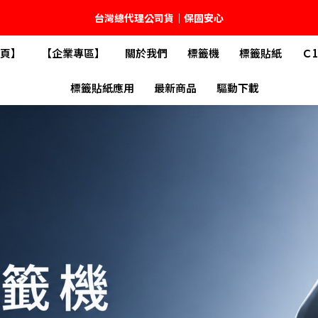
🚚 全館現貨供應｜快速出貨不久等
頁】
【企業專區】
關於我們
標籤機
標籤貼紙
Ｃ
💬 加入官方 LINE｜不定期領取專屬優惠
標籤貼紙應用
最新商品
驅動下載
台灣精臣科技有限公司｜原廠總代理｜售後完善