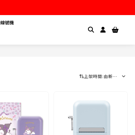
1線號機
上架時間
:
由新到舊