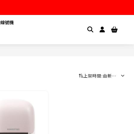
1線號機
上架時間
:
由新到舊