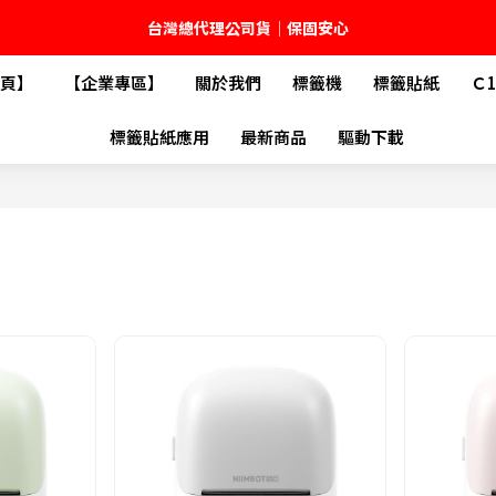
台灣總代理公司貨｜保固安心
頁】
【企業專區】
關於我們
標籤機
標籤貼紙
Ｃ
🚚 全館現貨供應｜快速出貨不久等
標籤貼紙應用
最新商品
驅動下載
💬 加入官方 LINE｜不定期領取專屬優惠
台灣精臣科技有限公司｜原廠總代理｜售後完善