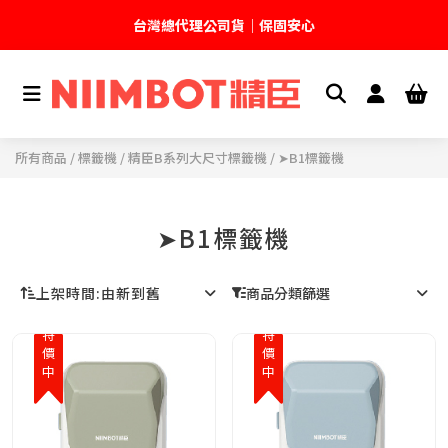
台灣總代理公司貨｜保固安心
🚚 全館現貨供應｜快速出貨不久等
💬 加入官方 LINE｜不定期領取專屬優惠
所有商品
/
標籤機
/
精臣B系列大尺寸標籤機
/ ➤B1標籤機
台灣精臣科技有限公司｜原廠總代理｜售後完善
➤B1標籤機
上架時間
:
由新到舊
商品分類篩選
特價中
特價中