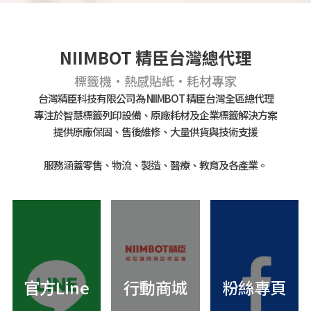
NIIMBOT 精臣台灣總代理
標籤機・熱感貼紙・耗材專家
台灣精臣科技有限公司為 NIIMBOT 精臣台灣全區總代理
專注於智慧標籤列印設備、原廠耗材及企業標籤解決方案
提供原廠保固、售後維修、大量供貨與技術支援
服務涵蓋零售、物流、製造、醫療、教育及各產業。
官方Line
行動商城
粉絲專頁